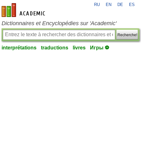
RU
EN
DE
ES
fr-academic.com
Dictionnaires et Encyclopédies sur 'Academic'
Recherche!
interprétations
traductions
livres
Игры ⚽