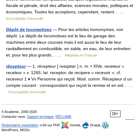
fiscale et pénale, droit des affaires, sciences morales, politiques et
économiques. Toutes les acceptions, cependant, restent… …
Encyclopédie Universelle
Dépôt de locomotives
— Pour les articles homonymes, voir
dépôt. Le dépôt de locomotives est le lieu de garage des
machines entre deux courses mais il est aussi le lieu de leur
ravitaillement en combustible, en sable, en eau, de leur entretien
et, pour les plus grands… …
Wikipédia en Français
récepteur
— 1. récepteur [ resɛptɶr ] n. m. • XIVe; receteur «
receleur » v. 1265; lat. receptor, de recipere « recevoir »; cf.
receveur 1 ♦ Vx Personne qui reçoit. Mod. comm. Récepteur d un
compte courant : correspondant qui reçoit la remise et en est… …
Encyclopédie Universelle
© Academic, 2000-2026
18+
Contactez-nous:
Support technique
,
RÉCLAME
Dictionnaires exportation
, créé sur PHP,
Joomla,
Drupal,
WordPress, MODx.